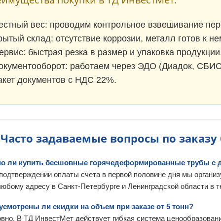
естный вес: проводим контрольное взвешивание пере
рытый склад: отсутствие коррозии, металл готов к н
ервис: быстрая резка в размер и упаковка продукции
окументооборот: работаем через ЭДО (Диадок, СБИ
акет документов с НДС 22%.
 Часто задаваемые вопросы по заказу
но ли купить бесшовные горячедеформированные трубы с до
 подтверждении оплаты счета в первой половине дня мы организ
любому адресу в Санкт-Петербурге и Ленинградской области в т
усмотрены ли скидки на объем при заказе от 5 тонн?
вно. В ТД ИнвестМет действует гибкая система ценообразовани