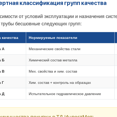
ертная классификация групп качества
симости от условий эксплуатации и назначения сис
ь трубы бесшовные следующих групп:
а качества
Нормируемые показатели
а А
Механические свойства стали
а Б
Химический состав металла
а В
Мех. свойства и хим. состав
 Г
Хим. состав + контроль на образцах
а Д
Испытательное гидравлическое давление
имущества покупки в ТД ИнвестМет: