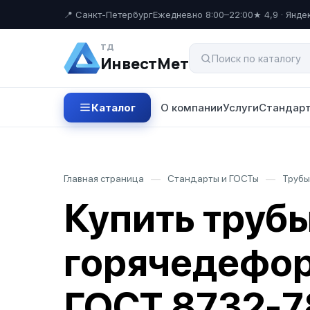
📍 Санкт-Петербург
Ежедневно 8:00–22:00
★ 4,9 · Янде
ТД
ИнвестМет
Каталог
О компании
Услуги
Стандарт
Главная страница
—
Стандарты и ГОСТы
—
Трубы
Купить труб
горячедефор
ГОСТ 8732-7