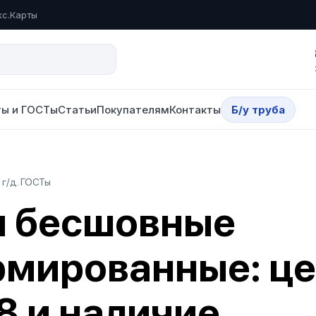
кс.Карты
ы и ГОСТы
Статьи
Покупателям
Контакты
Б/у труба
 г/д. ГОСТы
ы бесшовные
мированные: цен
8 и наличие