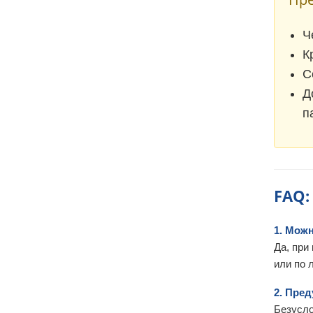
Ч
К
С
Д
п
FAQ:
1. Мож
Да, при
или по 
2. Пред
Безусло