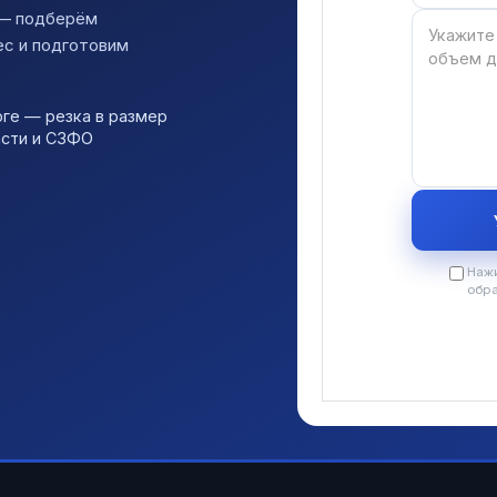
 — подберём
ес и подготовим
ге — резка в размер
асти и СЗФО
Нажи
обр