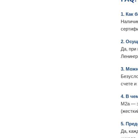
1. Как 
Наличие
сертифи
2. Осущ
Да, при
Ленингр
3. Мож
Безусло
счете и
4. В че
М2а — э
(жестки
5. Пре
Да, каж