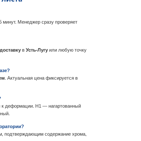
5 минут. Менеджер сразу проверяет
доставку
в
Усть-Лугу
или любую точку
азе?
ем
. Актуальная цена фиксируется в
?
й к деформации. Н1 — нагартованный
чный.
боратории?
ом, подтверждающим содержание хрома,