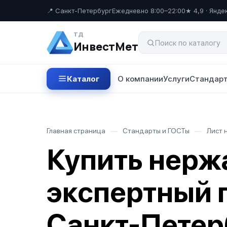
📍 Санкт-Петербург
Ежедневно 8:00–22:00
★ 4,9 · Янде
ТД
ИнвестМет
Каталог
О компании
Услуги
Стандарт
Главная страница
—
Стандарты и ГОСТы
—
Лист 
Купить нерж
экспертный 
Санкт-Петер