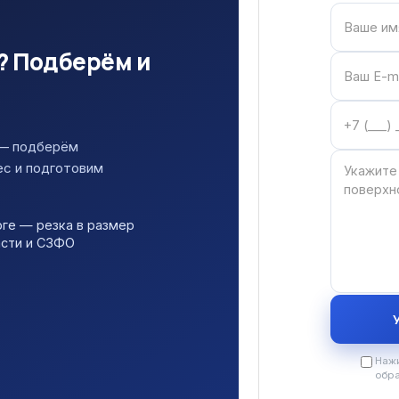
? Подберём и
 — подберём
ес и подготовим
ге — резка в размер
асти и СЗФО
Нажи
обр