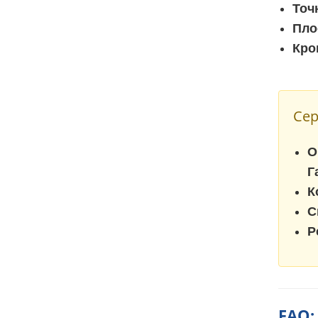
Точ
Пло
Кро
Сер
О
Г
К
С
Р
FAQ: