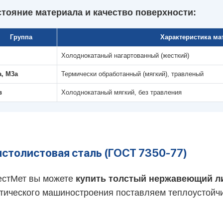
тояние материала и качество поверхности:
Группа
Характеристика ма
Холоднокатаный нагартованный (жесткий)
, М3а
Термически обработанный (мягкий), травленый
в
Холоднокатаный мягкий, без травления
олстолистовая сталь (ГОСТ 7350-77)
естМет вы можете
купить толстый нержавеющий л
етического машиностроения поставляем теплоустойч