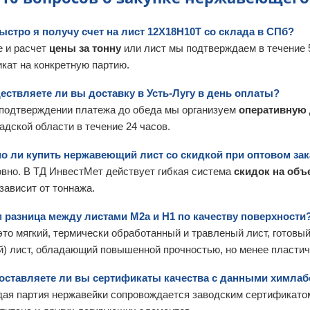
быстро я получу счет на лист 12Х18Н10Т со склада в СПб?
 и расчет
цены за тонну
или лист мы подтверждаем в течение 
кат на конкретную партию.
ествляете ли вы доставку в Усть-Лугу в день оплаты?
 подтверждении платежа до обеда мы организуем
оперативную 
адской области в течение 24 часов.
но ли купить нержавеющий лист со скидкой при оптовом зак
вно. В ТД ИнвестМет действует гибкая система
скидок на объ
 зависит от тоннажа.
м разница между листами М2а и Н1 по качеству поверхности
то мягкий, термически обработанный и травленый лист, готовы
й) лист, обладающий повышенной прочностью, но менее пласти
доставляете ли вы сертификаты качества с данными химла
дая партия нержавейки сопровождается заводским сертификат