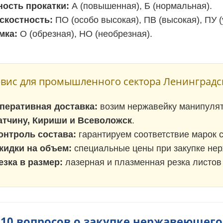
ность прокатки:
А (повышенная), Б (нормальная).
скостность:
ПО (особо высокая), ПВ (высокая), ПУ 
мка:
О (обрезная), НО (необрезная).
вис для промышленного сектора Ленинградск
перативная доставка:
возим нержавейку манипуля
атчину, Кириши и Всеволожск
.
онтроль состава:
гарантируем соответствие марок 
кидки на объем:
специальные цены при закупке нер
езка в размер:
лазерная и плазменная резка листов
 10 вопросов о закупке нержавеющего