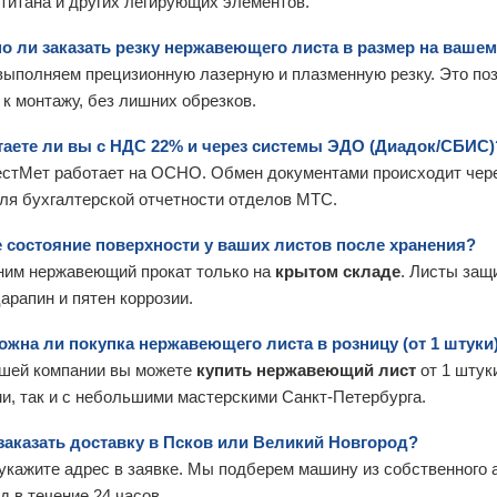
 титана и других легирующих элементов.
но ли заказать резку нержавеющего листа в размер на ваше
выполняем прецизионную лазерную и плазменную резку. Это по
 к монтажу, без лишних обрезков.
отаете ли вы с НДС 22% и через системы ЭДО (Диадок/СБИС)
стМет работает на ОСНО. Обмен документами происходит чере
ля бухгалтерской отчетности отделов МТС.
е состояние поверхности у ваших листов после хранения?
им нержавеющий прокат только на
крытом складе
. Листы защ
арапин и пятен коррозии.
ожна ли покупка нержавеющего листа в розницу (от 1 штуки
ашей компании вы можете
купить нержавеющий лист
от 1 штук
и, так и с небольшими мастерскими Санкт-Петербурга.
 заказать доставку в Псков или Великий Новгород?
укажите адрес в заявке. Мы подберем машину из собственного а
д в течение 24 часов.