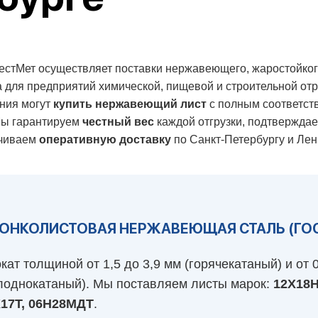
естМет осуществляет поставки нержавеющего, жаростойкого
а для предприятий химической, пищевой и строительной от
ния могут
купить нержавеющий лист
с полным соответст
Мы гарантируем
честный вес
каждой отгрузки, подтверждае
чиваем
оперативную доставку
по Санкт-Петербургу и Лен
 ТОНКОЛИСТОВАЯ НЕРЖАВЕЮЩАЯ СТАЛЬ (ГОС
кат толщиной от 1,5 до 3,9 мм (горячекатаный) и от 0
лоднокатаный). Мы поставляем листы марок:
12Х18Н
17Т, 06Н28МДТ
.